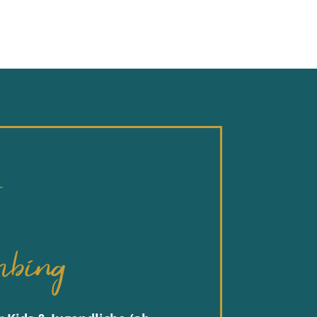
s
bing