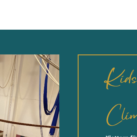
Kid
Clim