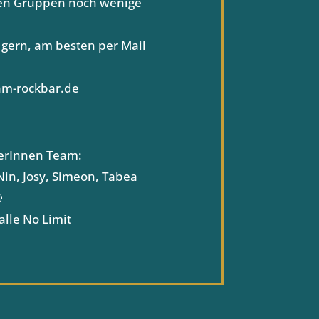
 den Gruppen noch wenige
gern, am besten per Mail
am-rockbar.de
erInnen Team:
 Nin, Josy, Simeon, Tabea

alle No Limit