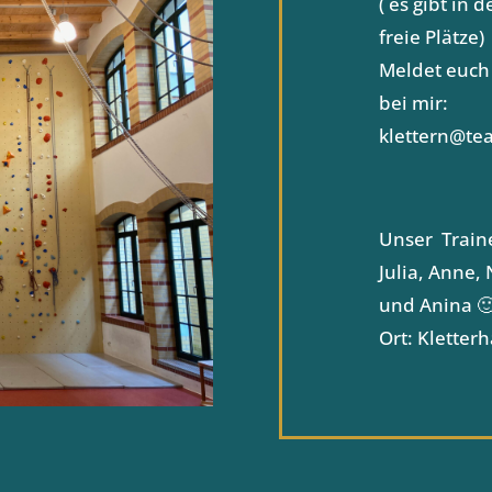
( es gibt in
freie Plätze)
Meldet euch 
bei mir:
klettern@te
Unser Train
Julia, Anne,
und Anina 
Ort: Kletterh